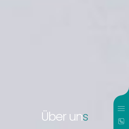
Über un
s